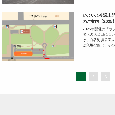
いよいよ今週末
のご案内【202
2025年開催の「
場への入場口につい
は、白谷海浜公園東
ご入場の際は、その
1
2
3
.