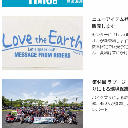
ニューアイテム登
販売します
センターに「Love 
オルが新登場します
数量限定で販売予定
ん、夏場は首にかけて
第44回 ラブ・
りによる環境保
バイク乗りによる環
催。450人が参加
レポート！