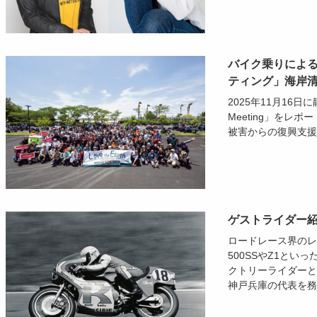
バイク乗りによる
ティング」海岸清
2025年11月16日に
Meeting」をレ
被害からの復興支援
ゲストライダー
ロードレース界のレ
500SSやZ1と
クトリーライダーと
神戸兵庫の代表を務