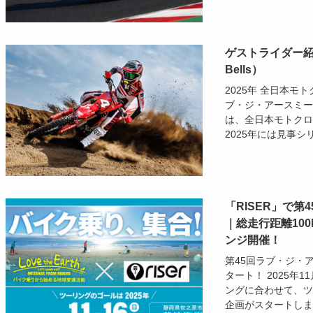
ゲストライダー紹介｜
Bells）
2025年 全日本モ
ブ・ジ・アースミー
は、全日本モトクロ
2025年には見事シ
「RISER」で
｜総走行距離10
ンジ開催！
第45回ラブ・ジ・
タート！ 2025年
ングに合わせて、ツ
企画がスタートします