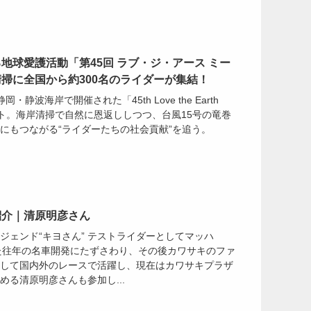
地球愛護活動「第45回 ラブ・ジ・アース ミー
掃に全国から約300名のライダーが集結！
静岡・静波海岸で開催された「45th Love the Earth
ポート。海岸清掃で自然に恩返ししつつ、台風15号の竜巻
にもつながる“ライダーたちの社会貢献”を追う。
紹介｜清原明彦さん
ジェンド“キヨさん” テストライダーとしてマッハ
いった往年の名車開発にたずさわり、その後カワサキのファ
して国内外のレースで活躍し、現在はカワサキプラザ
める清原明彦さんも参加し...