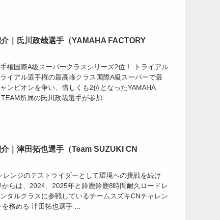
｜氏川政哉選手（YAMAHA FACTORY
）
手権国際A級スーパークラスシリーズ2位！ トライアル
ライアル選手権の最高峰クラス国際A級スーパーで最
ャンピオンを争い、惜しくも2位となったYAMAHA
NG TEAM所属の氏川政哉選手が参加...
｜津田拓也選手（Team SUZUKI CN
ャレンジのテストライダーとして環境への挑戦を続け
からは、2024、2025年と鈴鹿鈴鹿8時間耐久ロードレ
ンタルクラスに参戦しているチームスズキCNチャレン
を務める 津田拓也選手 ...