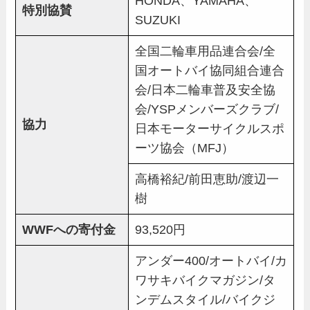
HONDA、YAMAHA、
特別協賛
SUZUKI
全国二輪車用品連合会/全
国オートバイ協同組合連合
会/日本二輪車普及安全協
会/YSPメンバーズクラブ/
協力
日本モーターサイクルスポ
ーツ協会（MFJ）
高橋裕紀/前田恵助/渡辺一
樹
WWFへの寄付金
93,520円
アンダー400/オートバイ/カ
ワサキバイクマガジン/タ
ンデムスタイル/バイクジ